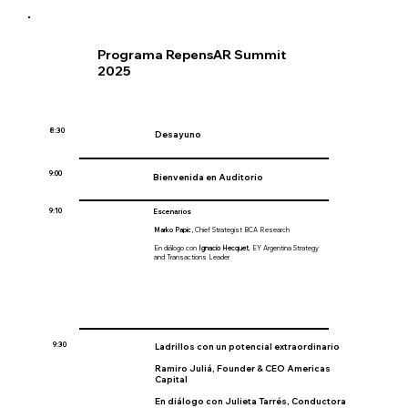
Programa RepensAR Summit
2025
8:30
Desayuno
9:00
Bienvenida en Auditorio
9:10
Escenarios
Marko Papic,
C
hief Strategist BCA Research
En diálogo con
Ignacio Hecquet
, EY Argentina Strategy
and Transactions Leader
9:30
Ladrillos con un potencial extraordinario
Ramiro Juliá,
Founder & CEO Americas
Capital
En diálogo con
Julieta Tarrés
, Conductora