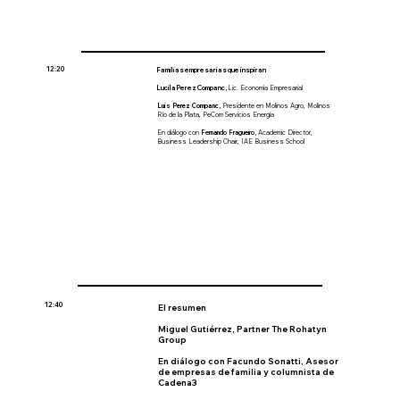
12:20
Familias empresarias que inspiran
Lucila Perez Companc,
Lic. Economía Empresarial
Luis Perez Companc,
Presidente en Molinos Agro, Molinos
Río de la Plata, PeCom Servicios Energía
En diálogo con
Fernando Fragueiro,
Academic Director,
Business Leadership Chair, IAE Business School
12:40
El resumen
Miguel Gutiérrez,
Partner The Rohatyn
Group
En diálogo con
Facundo Sonatti
, Asesor
de empresas de familia y columnista de
Cadena3