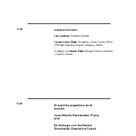
11:40
Legado artístico único
Larisa Andreani,
Presidenta ArteBA
Facundo Gómez Minujín,
Presidente y Senior Country Officer
JPMorgan Argentina, Uruguay, Paraguay y Bolivia
En diálogo con
Eduardo Mallea,
Abogado Derecho Aduanero
y Comercio Exterior
12:00
El espíritu argentino en el
mundo
Juan Martín Hernández,
Puma
614
En diálogo con
Guillermo
Grunwaldt
, Executive Coach