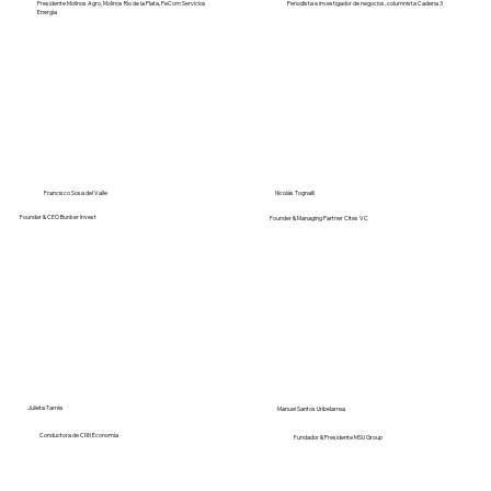
Presidente Molinos Agro, Molinos Río de la Plata, PeCom Servicios
Periodista e investigador de negocios, columnista Cadena 3
Energía
Nicolás Tognalli
Francisco Sosa del Valle
Founder & CEO Bunker Invest
Founder & Managing Partner Cites VC
Julieta Tarrés
Manuel Santos Uribelarrea
Conductora de CNN Economía
Fundador & Presidente MSU Group