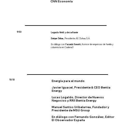
CNN Economía
9:50
Legado fértil y desafiante
Enrique Duhau,
Presidente AE Duhau S.A.
En diálogo con
Facundo Sonatti,
Asesor de empresas de familia y
columnista en Cadena3
10:10
Energía para el mundo
Javier Iguacel,
Presidente & CEO Bentia
Energy
Lucas Logaldo,
Director
de Nuevos
Negocios y RRII Bentia Energy
Manuel Santos Uribelarrea
, Fundador y
Presidente de MSU Group
En diálogo con
Fernando González,
Editor
El Observador España