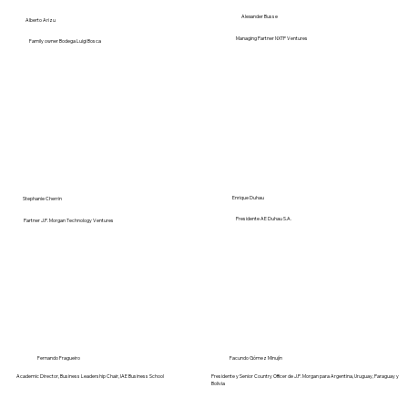
Alexander Busse
Alberto Arizu
Managing Partner NXTP Ventures
Family owner Bodega Luigi Bosca
Enrique Duhau
Stephanie Cherrin
Presidente AE Duhau S.A.
Partner J.P. Morgan Technology Ventures
Facundo Gómez Minujín
Fernando Fragueiro
Presidente y Senior Country Officer de J.P. Morgan para Argentina, Uruguay, Paraguay y
Academic Director, Business Leadership Chair, IAE Business School
Bolivia