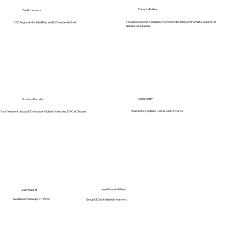
Eduardo Mallea
Teófilo Lacroze
Abogado Derecho Aduanero y Comercio Exterior, ex VP arteBA, ex Director
CEO Regional Movilidad Raizen & Ex Presidente Shell
General de Aduanas
María Marty
Gustavo Martello
Presidente Ayn Rand Center Latin America
Vice President Urucap & Co-founder Globant Ventures, CVC at Globant
Juan Manuel Matheu
Juan Massot
Investment Manager CITES VC
Group CEO at Falabella Financiero