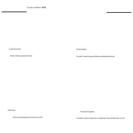
Consejo Académico
2025
Lucas Grosman
Eduardo Marty
Rector Universidad San Andrés
Founder Fundación para la Responsabilidad Intelectual
Julio Femo
Fernando Fragueiro
Director de la Maestría en Finanzas, UTDT
Academic Director, Business Leadership Chair, IAE Business School