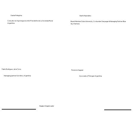
Daniel Pelegrina
Martín Rastellino
Consultor en Agronegocios & Ex Presidente de La Sociedad Rural
Board Member Duke University, Co-founder Despegar & Managing Partner Blue
Argentina
Sky Partners
Pablo Rodríguez de la Torre
Florencio Saguier
Pablo Rodríguez de la Torre
Managing partner Korn ferry Argentina
Associate JP Morgan Argentina
Senior Client Partner Argentina, Korn Ferry International
Equipo Organizador