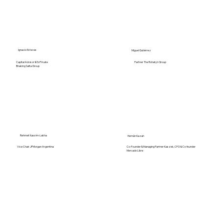
Ignacio Esteves
Miguel Gutiérrez
Capital Advisor & Ex Private
Partner The Rohatyn Group
Bnaking Safra Group
Rehmet Kassim-Lakha
Hernán Kazah
Co-Founder & Managing Partner Kaszek, CFO & Co-founder
Vice Chair JPMorgan Argentina
Mercado Libre