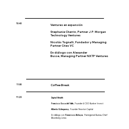
10:40
Ventures en expansión
Stephanie Cherrin,
Partner J.P. Morgan
Technology Ventures
Nicolás Tognalli,
Fundador y Managing
Partner Cites VC
En diálogo con
Alexander
Busse,
Managing Partner NXTP Ventures
11:00
Coffee Break
11:20
Digital Wealth
Francisco Sosa del Valle,
Founder & CEO Bunker Invest
Alberto Echegaray
, Founder Newton Capital
En diálogo con
Francisco Aldaya
, Panregional Bureau Chief
Bloomberg Linea