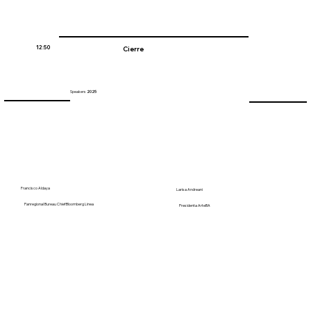
12:50
Cierre
Speakers
2025
Francisco Aldaya
Larisa Andreani
Panregional Bureau Chief Bloomberg Linea
Presidenta ArteBA