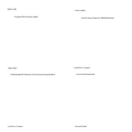
Ramiro Juliá
Lucas Logaldo
Founder & CEO Americas Capital
Director Nuevos Negocios y RRII, Bentia Energy
Lucila Perez Companc
Marko Papic
Lic. Economía Empresarial
Chief Strategist BCA Research. Ex Clocktower Group & Stratford
Luis Perez Companc
Facundo Sonatti