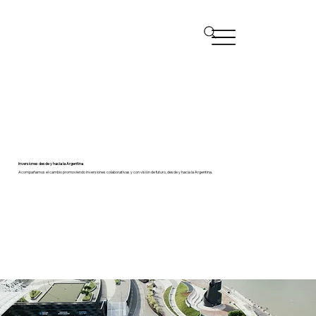
Inversiones desde y hacia la Argentina
Acompañamos el cambio promoviendo inversiones colaborativas y con visión de futuro, desde y hacia la Argentina.